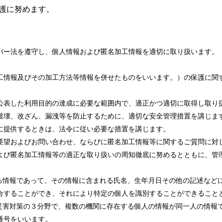
護に努めます。
バー法を遵守し、個人情報および匿名加工情報を適切に取り扱います。
工情報及びその加工方法等情報を併せたものをいいます。）の保護に関
公表した利用目的の達成に必要な範囲内で、適正かつ適切に取得し取り
破壊、改ざん、漏洩等を防止するために、適切な安全管理措置を講じま
に提供するときは、法令に従い必要な措置を講じます。
要望およびお問い合わせ、ならびに匿名加工情報等に関するご質問に対
よび匿名加工情報等の適正な取り扱いの周知徹底に努めるとともに、管
する情報であって、その情報に含まれる氏名、生年月日その他の記述など
合することができ、それにより特定の個人を識別することができること
、災害対策の３分野で、複数の機関に存在する個人の情報が同一人の情報
番号をいいます。