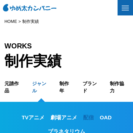
HOME
制作実績
WORKS
制作実績
元請作
ジャン
制作
ブラン
制作協
品
ル
年
ド
力
TVアニメ
劇場アニメ
配信
OAD
プラネタリウム