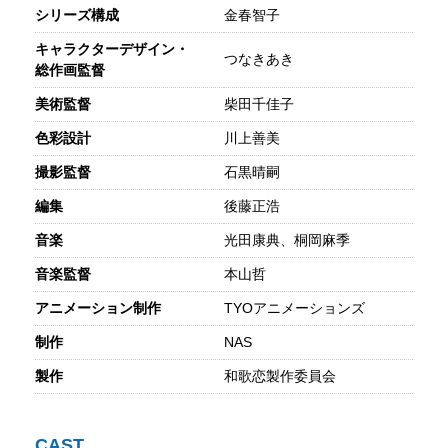
シリーズ構成
金春智子
キャラクターデザイン・
つなきあき
総作画監督
美術監督
柴田千佳子
色彩設計
川上善美
撮影監督
石黒晴嗣
編集
後藤正浩
音楽
光田康典、桐岡麻季
音楽監督
本山哲
アニメーション制作
TYOアニメーションズ
制作
NAS
製作
和歌恋製作委員会
CAST