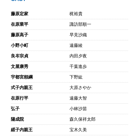
藤原定家
梶裕貴
在原業平
諏訪部順一
藤原高子
早見沙織
小野小町
遠藤綾
良岑宗貞
内田夕夜
文屋康秀
千葉進歩
宇都宮頼綱
下野紘
式子内親王
大原さやか
在原行平
遠藤大智
弘子
小林沙苗
陽成院
森久保祥太郎
綏子内親王
宝木久美