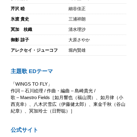
芹沢 睦
細谷佳正
氷渡 貴史
三浦祥朗
冥加 枝織
清水理沙
御影 諒子
大原さやか
アレクセイ・ジューコフ
堀内賢雄
主題歌 EDテーマ
「WINGS TO FLY」
作詞 – 石川絵理 / 作曲・編曲 – 島崎貴光 /
歌 – Maestro Fields［如月響也（福山潤）、如月律（小
西克幸）、八木沢雪広（伊藤健太郎）、東金千秋（谷山
紀章）、冥加玲士（日野聡）］
公式サイト