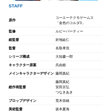
STAFF
コーエーテクモゲームス
原作
「金色のコルダ3」
監修
ルビーパーティー
総監督
於地紘仁
監督
名取孝浩
シリーズ構成
大知慶一郎
キャラクター原案
呉由姫
メインキャラクターデザイン
藤岡真紀
藤岡真紀
総作画監督
安田京弘
つなきあき
ブロップデザイン
荒木弥緒
美術監督
坂本夏海