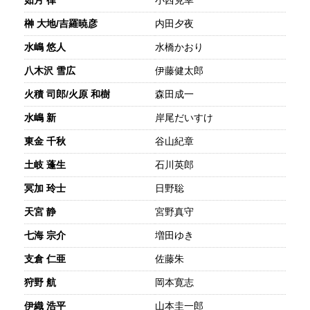
如月 律
小西克幸
榊 大地/吉羅暁彦
内田夕夜
水嶋 悠人
水橋かおり
八木沢 雪広
伊藤健太郎
火積 司郎/火原 和樹
森田成一
水嶋 新
岸尾だいすけ
東金 千秋
谷山紀章
土岐 蓬生
石川英郎
冥加 玲士
日野聡
天宮 静
宮野真守
七海 宗介
増田ゆき
支倉 仁亜
佐藤朱
狩野 航
岡本寛志
伊織 浩平
山本圭一郎