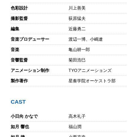
色彩設計
川上善美
撮影監督
荻原猛夫
編集
近藤勇二
音楽プロデューサー
渡辺一博、小嶋遼
音楽
亀山耕一郎
音響監督
菊田浩巳
アニメーション制作
TYOアニメーションズ
製作著作
星奏学院オーケストラ部
CAST
小日向 かなで
高木礼子
如月 響也
福山潤