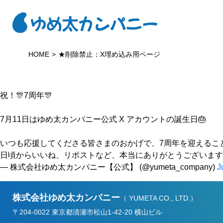
HOME
★削除禁止：X埋め込み用ページ
祝！🎊7周年🎊
7月11日はゆめ太カンパニー公式 X アカウントの誕生日🎂
いつも応援してくださる皆さまのおかげで、7周年を迎えるこ
日頃からいいね、リポストなど、本当にありがとうございま
— 株式会社ゆめ太カンパニー【公式】 (@yumeta_company)
J
株式会社ゆめ太カンパニー
（ YUMETA CO., LTD.）
〒204-0022 東京都清瀬市松山1-42-20 横山ビル